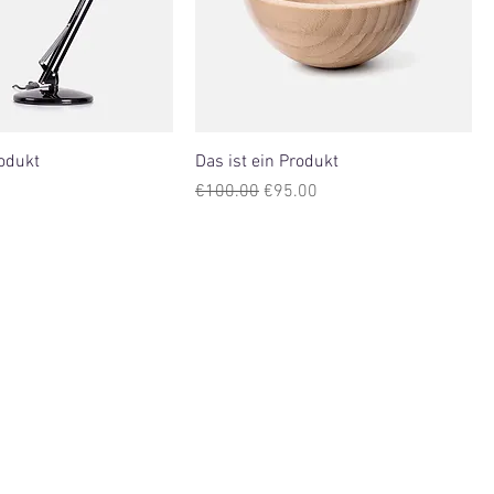
rodukt
Das ist ein Produkt
Regular Price
Sale Price
€100.00
€95.00