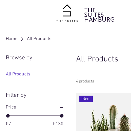
THE
SUITES
HAMBURG
Home
All Products
Browse by
All Products
All Products
4 products
Filter by
Neu
Price
€7
€130