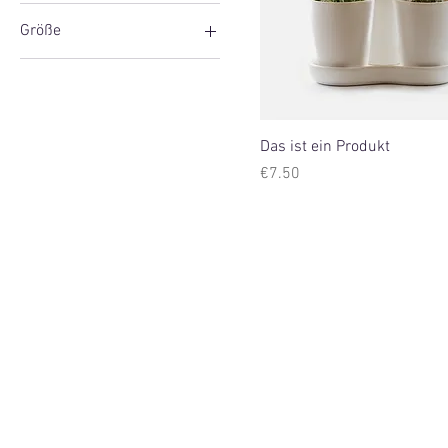
Größe
Groß
Klein
Das ist ein Produkt
Price
€7.50