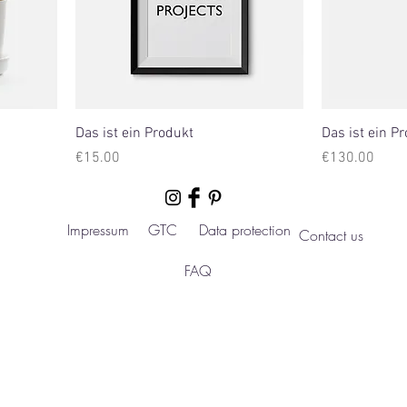
Das ist ein Produkt
Das ist ein P
Price
Price
€15.00
€130.00
Impressum
GTC
Data protection
Contact us
FAQ