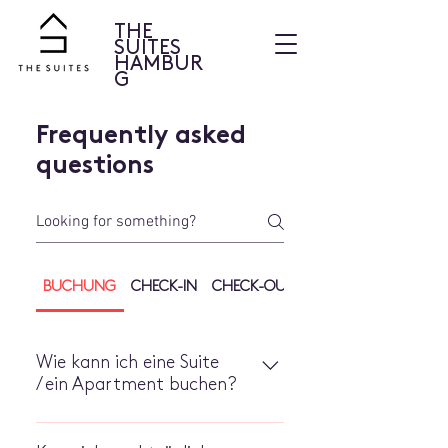
THE
SUITES
HAMBUR
G
Frequently asked
questions
BUCHUNG
CHECK-IN
CHECK-OUT
STORNIERUNGEN
Wie kann ich eine Suite
/ ein Apartment buchen?
Buchen Sie Ihre Suite ganz einfach