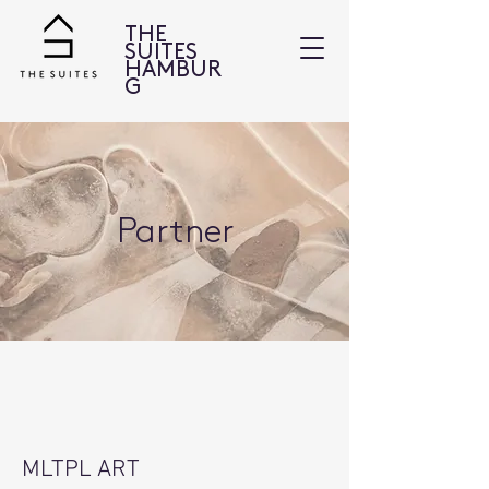
THE
SUITES
HAMBUR
G
Partner
MLTPL ART