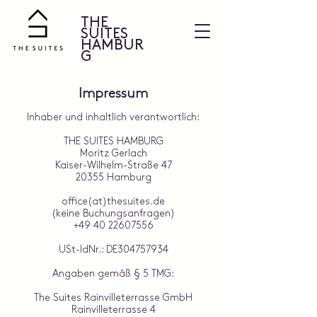
THE
SUITES
HAMBUR
G
Impressum
Inhaber und inhaltlich verantwortlich:
THE SUITES HAMBURG
Moritz Gerlach
Kaiser-Wilhelm-Straße 47
20355 Hamburg
office(at)thesuites.de
(k
eine Buchungsanfragen)
+49 40 22607556
USt-IdNr.: DE304757934
Angaben gemäß § 5 TMG:
The Suites Rainvilleterrasse GmbH
Rainvilleterrasse 4