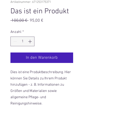
Artikelnummer: 671253175371
Das ist ein Produkt
Standardpreis
Sale-
 100,00 € 
95,00 €
Preis
Anzahl
*
In den Warenkorb
Dies ist eine Produktbeschreibung. Hier 
können Sie Details zu Ihrem Produkt 
hinzufügen - z. B. Informationen zu 
Größen und Materialien sowie 
allgemeine Pflege- und 
Reinigungshinweise.