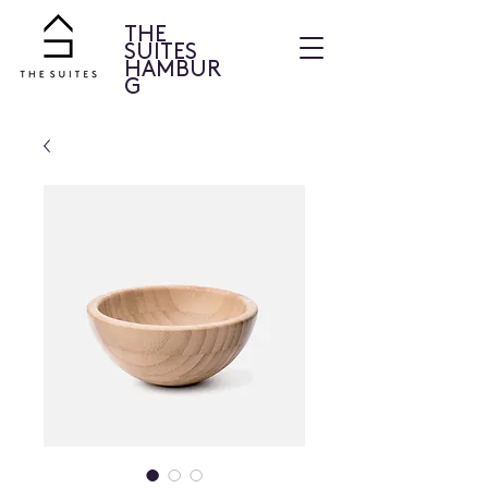
THE
SUITES
HAMBUR
G