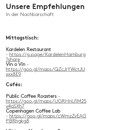
Unsere
Empfehlungen
In der Nachbarschaft
Mittagstisch:
Kardelen Restaurant
-
https://g.page/KardelenHamburg
?share
Vin o Vin
-
https://goo.gl/maps/QZcJrYWctJU
xxx8E9
Cafés:
Public Coffee Roasters
-
https://goo.gl/maps/UGRHnU1M25
v4qSXh7
Copenhagen Coffee Lab
-
https://goo.gl/maps/cWmzZvEAG
PBRhgkg8