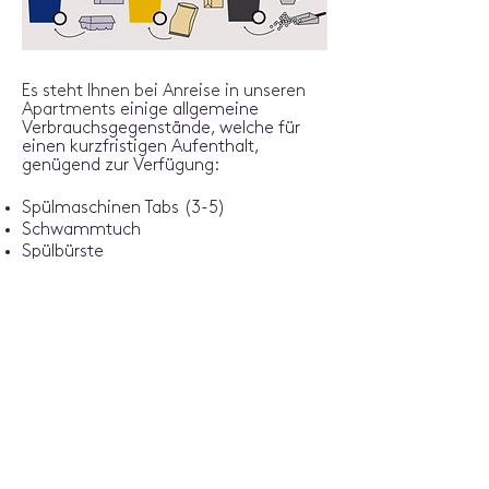
Es steht Ihnen bei Anreise in unseren
Apartments
einige allgemeine
Verbrauchsgegenstände, welche für
einen kurzfristigen Aufenthalt,
genügend zur Verfügung:
Spülmaschinen Tabs (3-5)
Schwammtuch
Spülbürste
Spülmittel
Kehrgarnitur
Ersatzmülltüten (3-5 Stück)
Toilettenpapier
Die City
Lofts at the Park verfügen
neben einer voll ausgestatteten Küche
auch ein Wäscheständer, ein
Bügelbrett & ein Bügeleisen. Einen
Staubsauger gibt es auf Anfrage oder
für unsere Langzeitgäste.