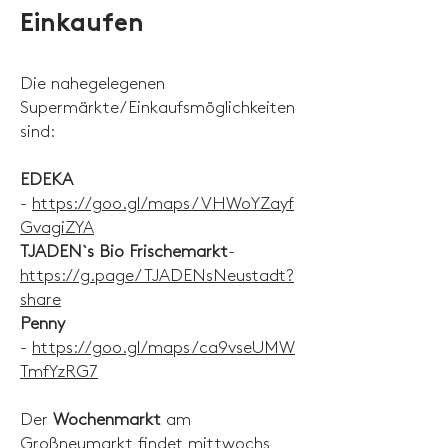
Einkaufen
Die nahegelegenen
Supermärkte/Einkaufsmöglichkeiten
sind:
EDEKA
-
https://goo.gl/maps/VHWoYZayf
GvagiZYA
TJADEN`s Bio Frischemarkt
-
https://g.page/TJADENsNeustadt?
share
Penny
-
https://goo.gl/maps/ca9vseUMW
TmfYzRG7
Der
Wochenmarkt
am
Großneumarkt findet mittwochs